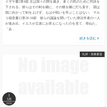
イザヤ書2章4節 主は国々の間を裁き、多くの民のために判決を
下される。彼らはその剣を鋤に、その槍を鎌に打ち直す。 国は
国に向かって剣を上げず、もはや戦いを学ぶことはない。 マル
コ福音書12章28-34節 彼らの議論を聞いていた律法学者の一人
が進み出、イエスが立派にお答えになったのを見て、尋ねた。
「あ…
続きを読む
礼拝・宣教要旨
1
3月
2026