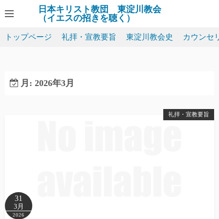
コ
日本キリスト教団 東淀川教会
（イエスの招きを聴く）
ン
テ
トップページ
礼拝・宣教要旨
東淀川教会史
カウンセ
ン
ツ
へ
ス
月:
2026年3月
キ
ッ
礼拝・宣教要旨
プ
31
3月
2026