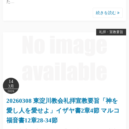
た…
続きを読む
礼拝・宣教要旨
14
3月
2026
20260308 東淀川教会礼拝宣教要旨「神を
愛し人を愛せよ」イザヤ書2章4節 マルコ
福音書12章28-34節