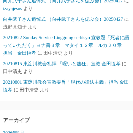
向井武子さん追悼式 （向井武子さんを偲ぶ会）20250427
に
izayajesus
より
向井武子さん追悼式 （向井武子さんを偲ぶ会）20250427
に
浅野眞知子
より
20210822 Sunday Service Linggo ng serbisyo 宣教題「死者に語
っていただく」ヨナ書３章 マタイ１２章 ルカ２０章
担当 金田恆孝
に
田中清史
より
20210815 東淀川教会礼拝 「呪いと熱狂」宣教 金田恆孝
に
田中清史
より
20210801 東淀川教会宣教要旨「現代の律法主義」担当 金田
恆孝
に
田中清史
より
アーカイブ
2026年8月